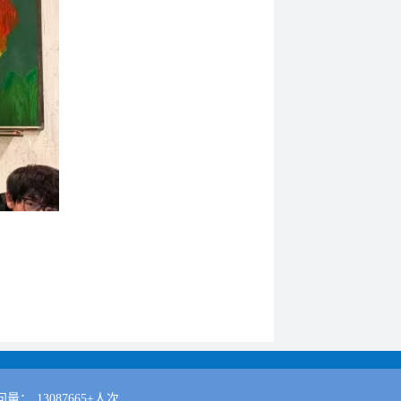
问量：
13087665+人次