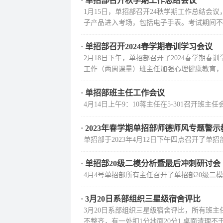
·
单招部召开秋学期工作总结会议
1月15日，单招部召开24秋学期工作总结会议
子产品进入考场，包括电子手表。考试期间不允
·
单招部召开2024春学期春训学习会议
2月18日下午，单招部召开了2024春学期春
工作（两周课量）班主任加强心理健康教育，处
·
单招部班主任工作会议
4月14日上午9：10蒋主任在5-301召开班主任
·
2023年春学期单招部师德师风专题警
单招部于2023年4月12日下午四点召开了单
·
单招部20级二模分析暨最后冲刺研讨会
4月4号单招部所有主任召开了单招部20级二
·
3月20日系部组织三星级宿舍评比
3月20日系部组织三星级宿舍评比，所有班主
不整齐，有一处扣1分地面20分1 桌面清理不干