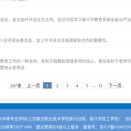
工作会议，会议由叶开进主任主持。会议内容学习泰兴市教育系统全面从严
5-301召开家长委员会，会上叶开进主任强调家校合作的重要性。
教育工作的一种支持，有利于鼓舞和增强老师的信心，更加有利于老师可
地从老师这...
107条
上一页
1
2
3
4
5
..
11
下一页
兴中等专业学校(江苏联合职业技术学院泰兴分院、泰兴市技工学校)
访
分辨率1920*1080
建议使用IE8或以上版本
备案号：苏ICP备05003320