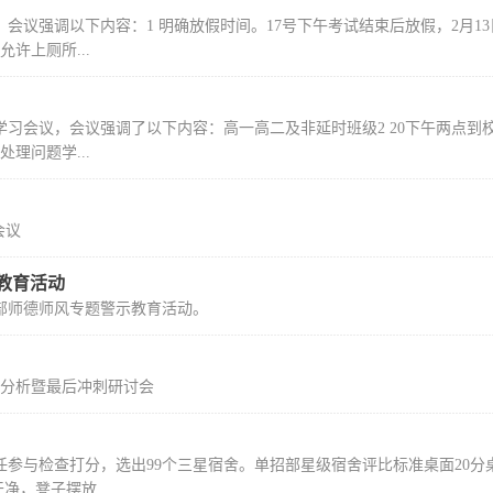
，会议强调以下内容：1 明确放假时间。17号下午考试结束后放假，2月1
许上厕所...
训学习会议，会议强调了以下内容：高一高二及非延时班级2 20下午两点到
理问题学...
会议
示教育活动
招部师德师风专题警示教育活动。
模分析暨最后冲刺研讨会
任参与检查打分，选出99个三星宿舍。单招部星级宿舍评比标准桌面20分
净，凳子摆放...