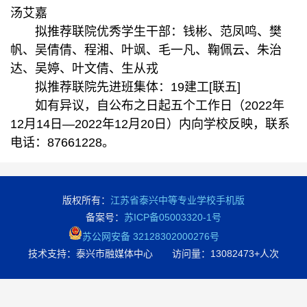
汤艾嘉
拟推荐联院优秀学生干部：钱彬、范凤鸣、樊
帆、吴倩倩、程湘、叶飒、毛一凡、鞠佩云、朱治
达、吴婷、叶文倩、生从戎
拟推荐联院先进班集体：19建工[联五]
如有异议，自公布之日起五个工作日（2022年
12月14日—2022年12月20日）内向学校反映，联系
电话：87661228。
版权所有：
江苏省泰兴中等专业学校手机版
备案号：
苏ICP备05003320-1号
苏公网安备 32128302000276号
技术支持：泰兴市融媒体中心 访问量：
13082473+人次